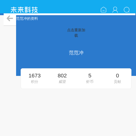
范范冲的资料
点击重新加
载
范范冲
1673
802
5
0
积分
威望
虾币
贡献