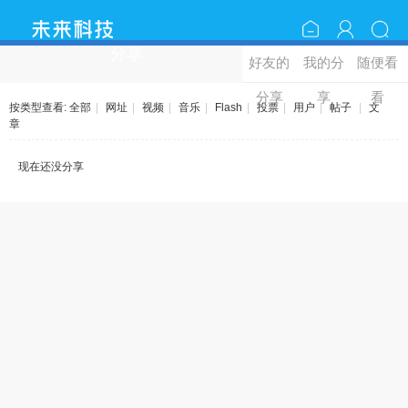
分享
好友的
我的分
随便看
分享
享
看
按类型查看:
全部
|
网址
|
视频
|
音乐
|
Flash
|
投票
|
用户
|
帖子
|
文
章
现在还没分享