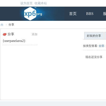
设为首页
收藏本站
首页
BBS
›
分享
虾
分享
添加
好友的分享
皮
{userpanelarea2}
社
按类型查看:
全部
|
区
现在还没分享