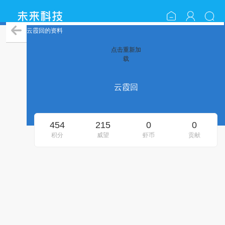
云霞回的资料
点击重新加
载
云霞回
454
215
0
0
积分
威望
虾币
贡献