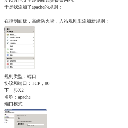
所以其他安全规则应该是被禁用的。
于是我添加了apache的规则：
% u* |7 ~3 e' Z) T1 [6 ]
在控制面板，高级防火墙，入站规则里添加新规则：
; H& } o# q( n# d+ u5 s) R
规则类型：端口
协议和端口：TCP，80
下一步X2
名称：apache
端口模式
1 {: d1 a* {/ j) O9 i5 X- J( ~