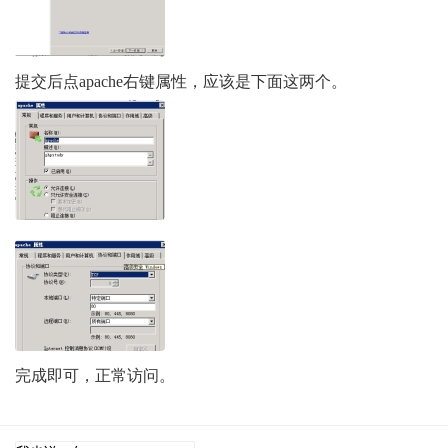
提交后点apache右键属性，应该是下面这两个。
( I4 v" u1 f2 ?$ v5 {- [! _" `+ P
完成即可，正常访问。
1 J- B: I+ w( w2 A( H. J7 |# t