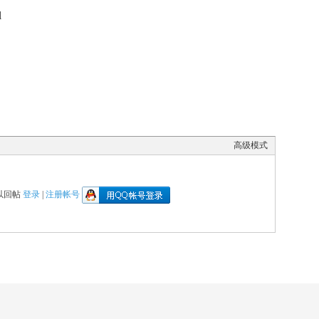
l
0 f0 v Q- W! c# { Z
高级模式
登录
注册帐号
以回帖
|