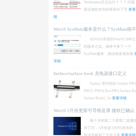
Workstation无法运行？？？ 问题
最近微软发布的更新补丁导
查看
细
Win10 SysMain服务是什么？SysMain能
禁
在Win10升级到Win10 1809
的版本之后，服务中多了一个
SysMain服务，相信很多朋友都
详细
Surface/surface book 充电器接口定义
Surface 系列包括 Surface PRO
PRO3, PRO4,NewPRO,Surface Bo
Surface Book2, Su
查看详细
Win10 3月份更新可导致蓝屏 微软已确认
（附
每个月的第二个星期二是微
补丁日，3月份是3月9日发布的
而这些新补丁又给大家
查看详细