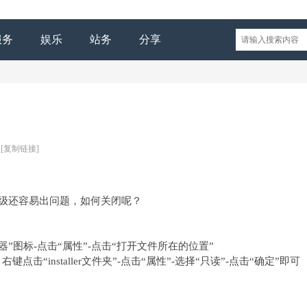
服务
娱乐
站务
分享
[复制链接]
升级还容易出问题，如何关闭呢？
" u( ]) y. W+ m4 U: w2 j/ o
4 w+ W V* D- W0 P
器”图标-点击“属性”-点击“打开文件所在的位置”
键点击“installer文件夹”-点击“属性”-选择“只读”-点击“确定”即可
- x% w5 T/ _1 [