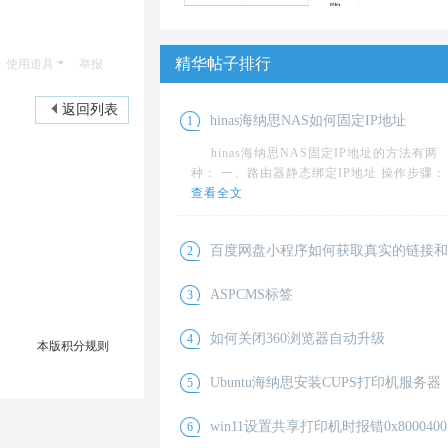
WIN10 WIN8
DEDE织梦前台显
精华帖子排行
使用道具
举报
WIN7不显示图片
示产品后台管理
缩略图怎么办
空白没有数据
10
10
返回列表
hinas海纳思NAS如何固定IP地址
1
hinas海纳思NAS固定IP地址的方法有两
种： 一、路由器静态绑定IP地址 操作步骤：
查看全文
百度网盘小程序如何获取真实的链接和
2
获取链接 0、最好用手机操作，用电脑版
取码
ASPCMS标签
3
微信也行。 1、如果是二维码，就扫码进入
如果
查看全文
ASPCMS标签教程，经常忘记，记一下，
如何关闭360浏览器自动升级
4
本版积分规则
为了使用方便~按ctrl+F 快速查找~ 导航栏调
用 {as
查看全文
电脑版360浏览器老自动升级，而且升级
Ubuntu海纳思安装CUPS打印机服务器
5
容易出问题，如何关闭呢？ 首先找到360浏
器
查看全文
一、安装Cups 1.终端登录root 2.输入apt-
win11设置共享打印机时报错0x800040
6
get update等待更新 3.输入apt-get install
查