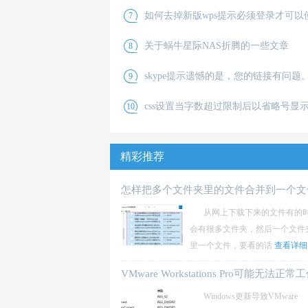
全文
今天碰到一个问题，win10专业版电脑连
0x0
如何去掉新版wps提示必须登录才可以
7
接打印机做共享主机，win11家庭版直接访问
IP地
查看全文
最近给客户重做系统，发现2019版的wps
用的
关于蜗牛星际NAS折腾的一些文章
8
已经到期了无法继续使用，安装了新的wps提
示必须
查看全文
蜗牛星际：我集齐了ABCD款，折腾矿渣
skype提示遗憾的是，您的链接有问题
9
一个月的全记录！
https://post.smzdm.com/p/a25r
查看全文
今天在使用skype给客户做网页链接的时
检
css设置当字数超过限制后以省略号显示.
10
出现提示：遗憾的是，您的链接有问题。请
查
查看全文
1、文字超出一行省略，超出部分显示…
用text-overflow:ellipsis，需要加宽度width
精彩推荐
查看全文
怎样把多个文件夹里的文件合并到一个文
夹
从网上下载下来的文件有的
会有很多文件夹，然后一个文件
里一个文件，要看的话
查看详细
VMware Workstations Pro可能无法正常
Windows更新导致VMware