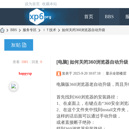
设为首页
收藏本站
首页
BBS
»
BBS
›
服务专区
›
ＩＴ技术
›
如何关闭360浏览器自动升级
[电脑]
如何关闭360浏览器自动升级
查看:
1081
|
回复:
0
happyxp
发表于 2025-9-20 18:07:18
|
显示全部楼层
电脑版360浏览器老自动升级，而且
5 t- m% s& z; K' r4 e i& P
首先找到360浏览器的安装路径：
6 Y& x
1、在桌面上，右键点击“360安全浏览
2、在这个文件夹中找到install文件夹，右
这样的话后面可以通过手动升级，
" k; `
或者直接断子绝孙：
找到360浏览器安装路径：