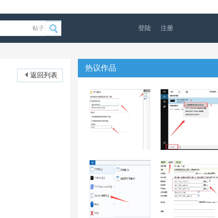
登陆
注册
帖子
热议作品
返回列表
WINDOWS IIS服
WIN10正版重做
务器中ASP PHP
系统之后出现未
ASP.NET网站如
激活如何解决
12
11