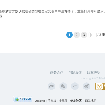
原因是织梦官方默认把联动类型在自定义表单中注释掉了，重新打开即可显示
...
1
2
3
/ 3 
商务合作
问题反馈
版权声明
Copyright © 2007-2
|
Archiver
|
手机版
|
小黑屋
|
虾皮社区
|
网站地图