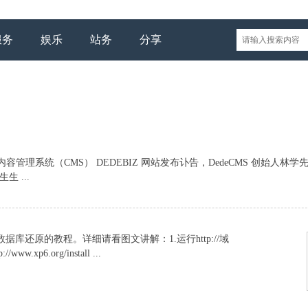
服务
娱乐
站务
分享
行的内容管理系统（CMS） DEDEBIZ 网站发布讣告，DedeCMS 创始人林学
生 ...
库还原的教程。详细请看图文讲解：1.运行http://域
ww.xp6.org/install ...