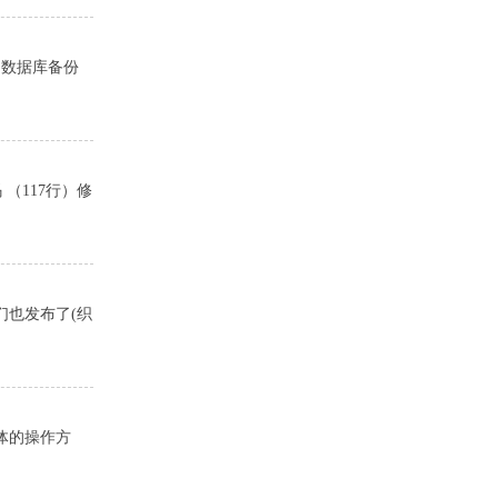
、数据库备份
 （117行）修
们也发布了(织
体的操作方