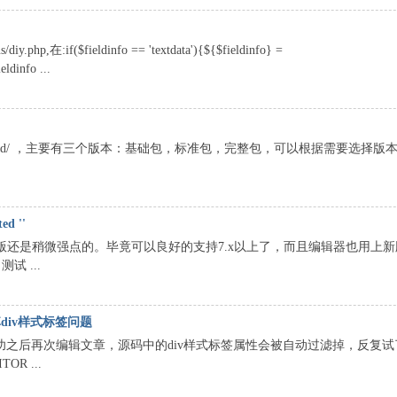
$fieldinfo == 'textdata'){${$fieldinfo} =
eldinfo ...
ditor-4/download/ ，主要有三个版本：基础包，标准包，完整包，可以根据需要选
d ''
比原版还是稍微强点的。毕竟可以良好的支持7.x以上了，而且编辑器也用上
 ...
掉div样式标签问题
现发布成功之后再次编辑文章，源码中的div样式标签属性会被自动过滤掉，反复
R ...