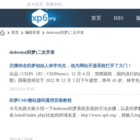
设为首页
收藏本站
首页
BBS
›
首页
›
编程开发
›
dedecms(织梦)二次开发
虾
皮
dedecms(织梦)二次开发
社
沉痛悼念织梦创始人林学先生，他为网站开源系统打开了大门！
区
出品 | CSDN（ID：CSDNnews）12 月 4 日，突闻噩耗，国内流
图）因罹患癌症于 2022 年 12 月 3 日下午逝世，终年 43 岁。林学先生
2022-12-6 15:45
织梦CMS整站源码通用安装教程
今天先跟大家介绍一下dedecms织梦系统安装的方法步骤，以及织梦数据
名/install/index.php(比如你的域名是：http://www.xp6.org/，就输入http://w
2021-6-7 18:04